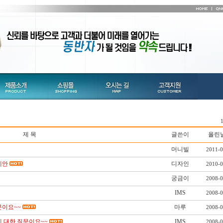
제 목
글쓴이
올린
머니빌
2011-0
제안
디자인
2010-0
궁금이
2008-0
IMS
2008-0
질문이요~~
마루
2008-0
그램에 대한 질문이요~~
IMS
2008-0