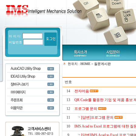
아 이 디
비밀번호
현위치 :
HOME
>
질문게시판
번호
14
전자어음
13
QR Code를 활용한 기업 및 제품 홍보 
12
프로그램 문의
11
[답변]프로그램 문의
10
IMS Acad to Excel 프로그램에 대한 
9
[답변]IMS Acad to Excel 프로