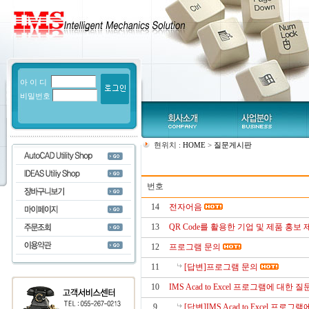
아 이 디
비밀번호
현위치 :
HOME
>
질문게시판
번호
14
전자어음
13
QR Code를 활용한 기업 및 제품 홍보 
12
프로그램 문의
11
[답변]프로그램 문의
10
IMS Acad to Excel 프로그램에 대한 
9
[답변]IMS Acad to Excel 프로