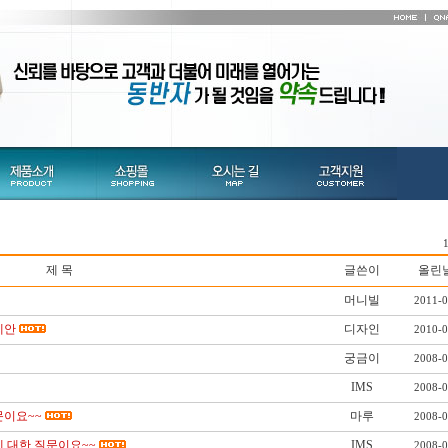
제 목
글쓴이
올린
머니빌
2011-0
제안
디자인
2010-0
궁금이
2008-0
IMS
2008-0
질문이요~~
마루
2008-0
그램에 대한 질문이요~~
IMS
2008-0